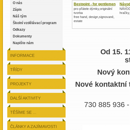
O nás
Bestpoint - for gentlemen
Návod
hračk
pro přátele dýmky,originální
NÁVOD
Zápis
tvorba
hračky‚
Náš tým
free hand, design,signované,
estate
Školní vzdělávací program
Odkazy
Dokumenty
Napište nám
Od 15. 1
INFORMACE
s
TŘÍDY
Nový kont
Nové kontaktní 
PROJEKTY
DALŠÍ AKTIVITY
730 885 936 - 
TĚŠÍME SE ...
ČLÁNKY A ZAJÍMAVOSTI