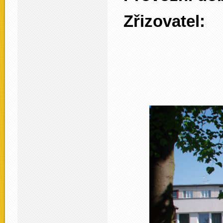
Zřizovate
Mírov