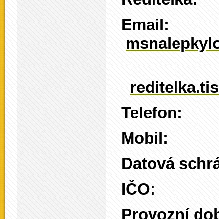
Emai
msnalepkyl
reditelka.
Telefon:
Mobil: 
Datová sch
IČO: 
Provozní do