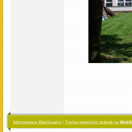
Administrace WebSnadno
|
Tvorba webových stránek na
WebS