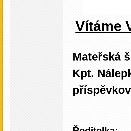
Vítáme V
Mateřská š
Kpt. Ná
příspěvkov
Ředitelka